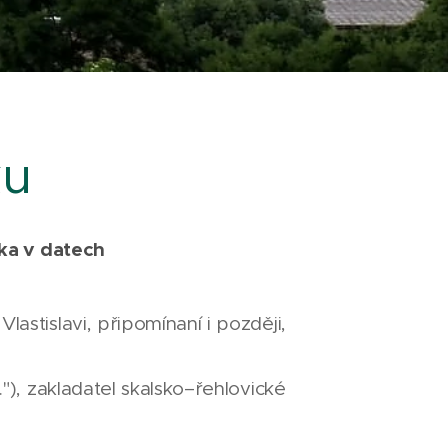
ku
lka v datech
Vlastislavi, připomínaní i později,
.."), zakladatel skalsko–řehlovické