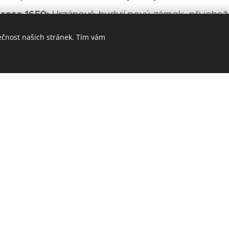
 roce 1650:
Hrzánové budují nový zámek, při jehož 
adu.
ečnost našich stránek. Tím vám
radu a zámku Skalka
otický hrad Skalka, jehož relikty téměř zmizely v 
visejících se stavbou zámku, byl zřejmě dvojdílný, s
ní a jádra na severovýchodní straně. Prakticky jed
radu je válcová útočištná věž, jež se tyčí nad přís
,5 m a vchod do ní zajišťuje portálek ve výšce 9,5
do věže byl zřejmě přístupný po lávce buď z přileh
 paláce stojícího na severovýchodním konci jádra, k
zámek je jednoduchá barokní obdélná budova s bočn