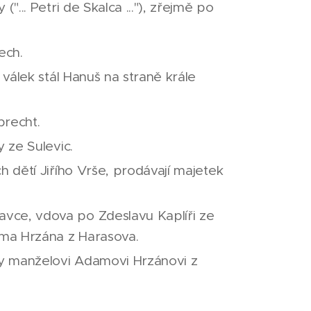
"... Petri de Skalca ..."), zřejmě po
ech.
 válek stál Hanuš na straně krále
brecht.
 ze Sulevic.
h dětí Jiřího Vrše, prodávají majetek
vce, vdova po Zdeslavu Kaplíři ze
ama Hrzána z Harasova.
y manželovi Adamovi Hrzánovi z