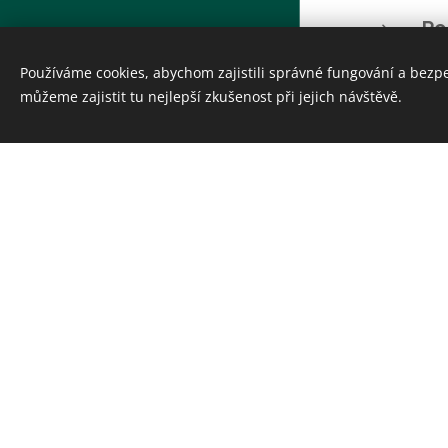
Po
hr
Používáme cookies, abychom zajistili správné fungování a bezp
Hrady Českého středohoří, z.s.
můžeme zajistit tu nejlepší zkušenost při jejich návštěvě.
Cookies
Podoba h
Původní g
úprav sou
jihozápad
zbytkem h
vysoká 15
Portálek 
zaniklého
Současný 