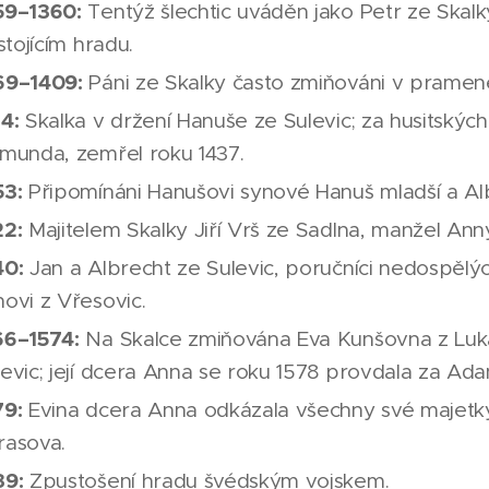
59–1360:
Tentýž šlechtic uváděn jako Petr ze Skalky (
 stojícím hradu.
69–1409:
Páni ze Skalky často zmiňováni v pramen
14:
Skalka v držení Hanuše ze Sulevic; za husitských
kmunda, zemřel roku 1437.
53:
Připomínáni Hanušovi synové Hanuš mladší a Al
22:
Majitelem Skalky Jiří Vrš ze Sadlna, manžel Anny
40:
Jan a Albrecht ze Sulevic, poručníci nedospělýc
novi z Vřesovic.
66–1574:
Na Skalce zmiňována Eva Kunšovna z Luka
levic; její dcera Anna se roku 1578 provdala za Ad
79:
Evina dcera Anna odkázala všechny své majetk
rasova.
39:
Zpustošení hradu švédským vojskem.