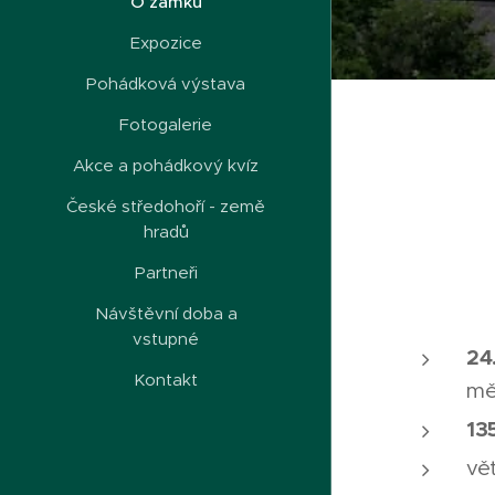
O zámku
Expozice
Pohádková výstava
Fotogalerie
Akce a pohádkový kvíz
České středohoří - země
hradů
Partneři
Návštěvní doba a
vstupné
24
Kontakt
mě
13
vě