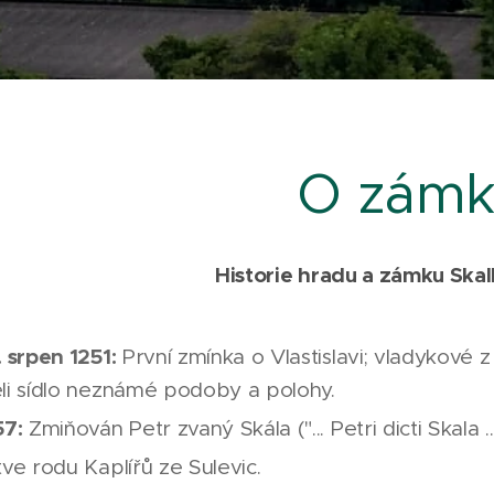
O zám
Historie hradu a zámku Ska
. srpen 1251:
První zmínka o Vlastislavi; vladykové z 
li sídlo neznámé podoby a polohy.
57:
Zmiňován Petr zvaný Skála ("... Petri dicti Skala .
tve rodu Kaplířů ze Sulevic.