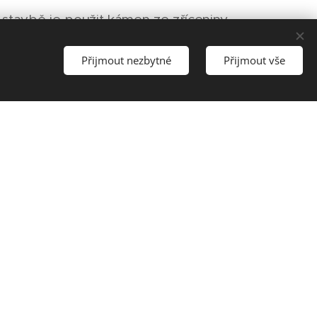
stavbě je použit kámen ze zříceniny
Přijmout nezbytné
Přijmout vše
důsledku pozdějších terénních
estávající z předhradí na
iným, o to však výraznějším
tupem do hradního jádra. Věž je
 m nad nejvyšším bodem skaliska.
lé hradby, buď z dnes zcela
terý věž svojí hmotou kryla.
ím křídlem, jejíž fasády člení