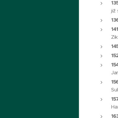
13
již
13
14
Zi
14
15
15
Ja
15
Su
15
Ha
16