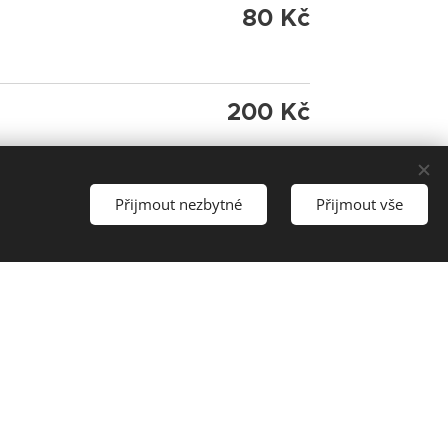
80 Kč
200 Kč
40 Kč
Přijmout nezbytné
Přijmout vše
40 Kč
zdarma
200 Kč
sti i platební kartou.