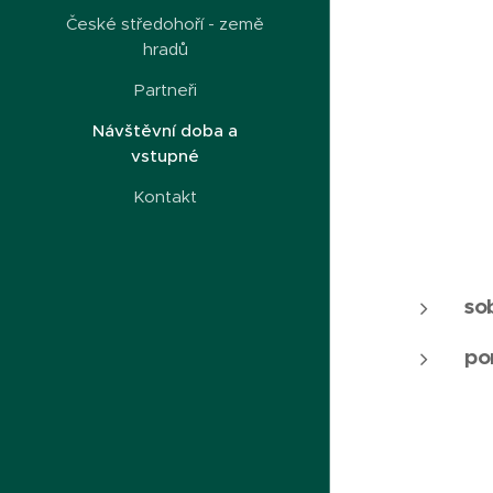
České středohoří - země
hradů
Partneři
Návštěvní doba a
vstupné
Kontakt
so
po