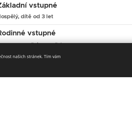
Základní vstupné
ospělý, dítě od 3 let
Rodinné vstupné
ax. 2 dospělý a 2 děti
další dítě
+
ečnost našich stránek. Tím vám
Školy, školky
ěti
Pedagogický doprovod
Možnost pohádkového
průvodce
Na pokladně přijímáme platbu v hotovo