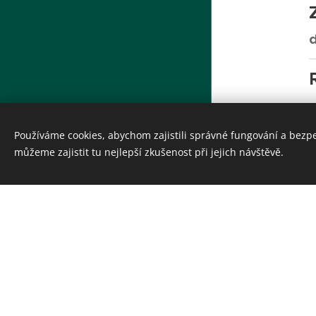
d
m
Používáme cookies, abychom zajistili správné fungování a bezp
Hrady Českého středohoří, z.s.
můžeme zajistit tu nejlepší zkušenost při jejich návštěvě.
Cookies
D