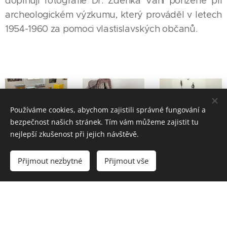
doplňují fotografie Dr. Zdeňka Váňi pořízené při
archeologickém výzkumu, který prováděl v letech
1954-1960 za pomoci vlastislavských občanů.
Používáme cookies, abychom zajistili správné fungování a
bezpečnost našich stránek. Tím vám můžeme zajistit tu
nejlepší zkušenost při jejich návštěvě.
Přijmout nezbytné
Přijmout vše