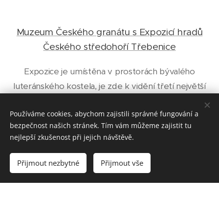
Muzeum Českého granátu s Expozicí hradů
Českého středohoří Třebenice
Expozice je umístěna v prostorách bývalého
luteránského kostela, je zde
k vidění třetí největší
český granát.
Používáme cookies, abychom zajistili správné fungování a
bezpečnost našich stránek. Tím vám můžeme zajistit tu
nejlepší zkušenost při jejich návštěvě.
Přijmout nezbytné
Přijmout vše
Hradní kavárna Úštěk