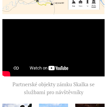
Partnerské objekty zámku Skalka se
službami pro návštěvníky